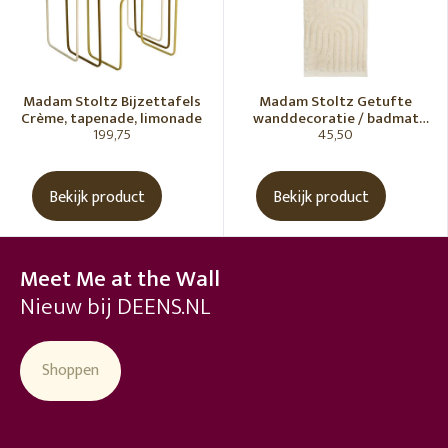
Madam Stoltz Bijzettafels
Madam Stoltz Getufte
Crème, tapenade, limonade
wanddecoratie / badmat
199,75
45,50
Vanille
Bekijk product
Bekijk product
Meet Me at the Wall
Nieuw bij DEENS.NL
Shoppen