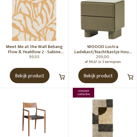
Meet Me at the Wall Behang
WOOOD Lustra
Flow & Yeahllow 2 - Sabine
Ladekast/Nachtkastje Hout
99,95
299,00
van Vessem
Hoogglans Groen [Fsc]
of 99,67 in 3 termijnen
Bekijk product
Bekijk product
nieuwe
collectie