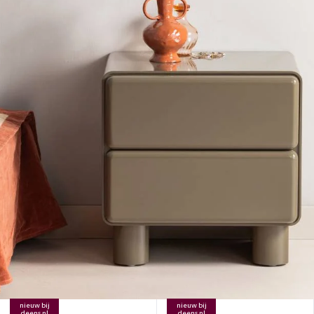
nieuw bij
nieuw bij
deens.nl
deens.nl