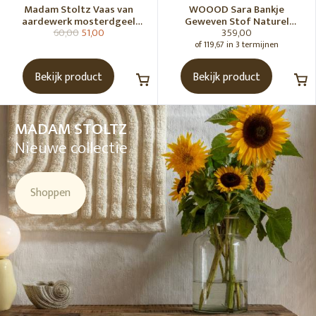
Madam Stoltz Vaas van
WOOOD Sara Bankje
aardewerk mosterdgeel
Geweven Stof Naturel
60,00
51,00
359,00
naturel
Melange [Fsc]
of 119,67 in 3 termijnen
Bekijk product
Bekijk product
MADAM STOLTZ
Nieuwe collectie
Shoppen