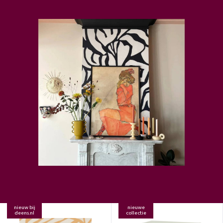
nieuw bij
nieuwe
deens.nl
collectie