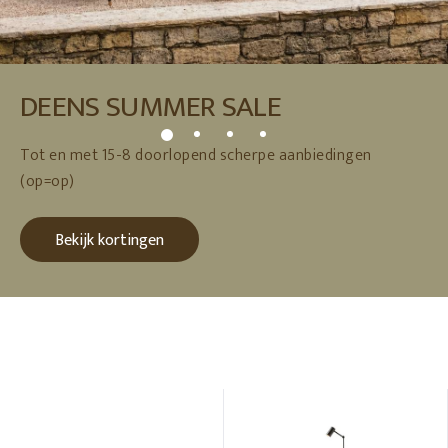
DEENS SUMMER SALE
Tot en met 15-8 doorlopend scherpe aanbiedingen
(op=op)
Bekijk kortingen