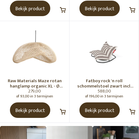
Bekijk product
Bekijk product
Raw Materials Maze rotan
Fatboy rock 'n roll
hanglamp organic XL - Ø
schommelstoel zwart incl.
279,00
588,00
75x31 cm
original Outdoor zitzak
Stripe Cacao
of 93,00 in 3 termijnen
of 196,00 in 3 termijnen
Bekijk product
Bekijk product