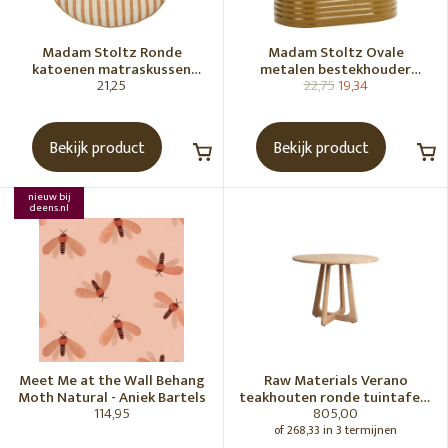
Madam Stoltz Ronde
Madam Stoltz Ovale
katoenen matraskussen
metalen bestekhouder
21,25
22,75
19,34
Gebroken wit, donkere
Tapenade
honingkleur
Bekijk product
Bekijk product
nieuw bij
deens.nl
Meet Me at the Wall Behang
Raw Materials Verano
Moth Natural - Aniek Bartels
teakhouten ronde tuintafel -
114,95
805,00
Ø100 cm
of 268,33 in 3 termijnen