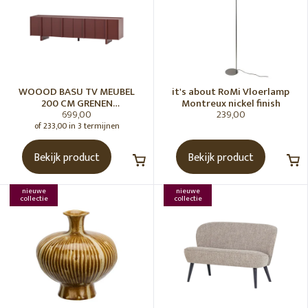
WOOOD BASU TV MEUBEL
it's about RoMi Vloerlamp
200 CM GRENEN
Montreux nickel finish
699,00
239,00
BORDEAUXROOD [fsc]
of 233,00 in 3 termijnen
Bekijk product
Bekijk product
nieuwe
nieuwe
collectie
collectie