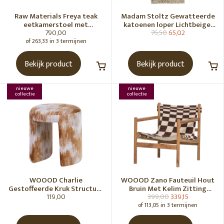
Raw Materials Freya teak
Madam Stoltz Gewatteerde
eetkamerstoel met
katoenen loper Lichtbeige,
790,00
76,50
65,02
armleuning - Zwart (set of 2)
gebroken wit, grijs, groen
of 263,33 in 3 termijnen
Bekijk product
Bekijk product
nieuwe
nieuwe
collectie
collectie
WOOOD Charlie
WOOOD Zano Fauteuil Hout
Gestoffeerde Kruk Structuur
Bruin Met Kelim Zitting
119,00
399,00
339,15
Stof Karamelbruin [Fsc]
Naturel
of 113,05 in 3 termijnen