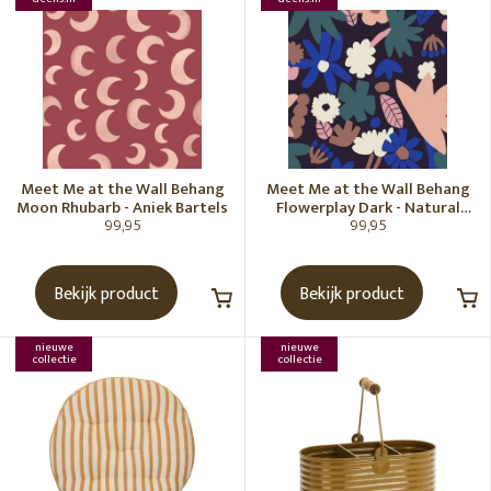
Meet Me at the Wall Behang
Meet Me at the Wall Behang
Moon Rhubarb - Aniek Bartels
Flowerplay Dark - Natural
99,95
99,95
Noord
Bekijk product
Bekijk product
nieuwe
nieuwe
collectie
collectie