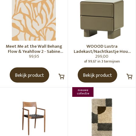
Meet Me at the Wall Behang
WOOOD Lustra
Flow & Yeahllow 2 - Sabine
Ladekast/Nachtkastje Hout
99,95
299,00
van Vessem
Hoogglans Groen [Fsc]
of 99,67 in 3 termijnen
Bekijk product
Bekijk product
nieuwe
collectie