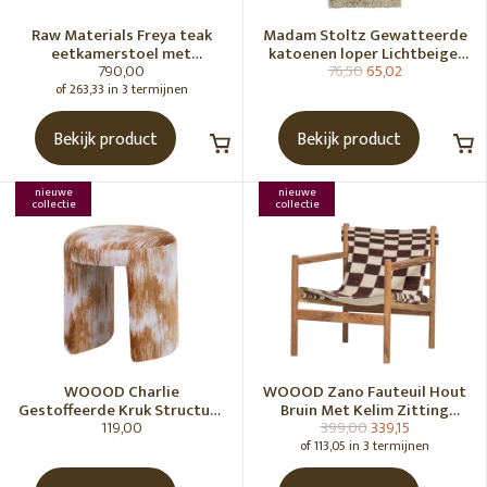
Raw Materials Freya teak
Madam Stoltz Gewatteerde
eetkamerstoel met
katoenen loper Lichtbeige,
790,00
76,50
65,02
armleuning - Zwart (set of 2)
gebroken wit, grijs, groen
of 263,33 in 3 termijnen
Bekijk product
Bekijk product
nieuwe
nieuwe
collectie
collectie
WOOOD Charlie
WOOOD Zano Fauteuil Hout
Gestoffeerde Kruk Structuur
Bruin Met Kelim Zitting
119,00
399,00
339,15
Stof Karamelbruin [Fsc]
Naturel
of 113,05 in 3 termijnen