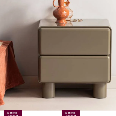
nieuw bij
nieuw bij
deens.nl
deens.nl