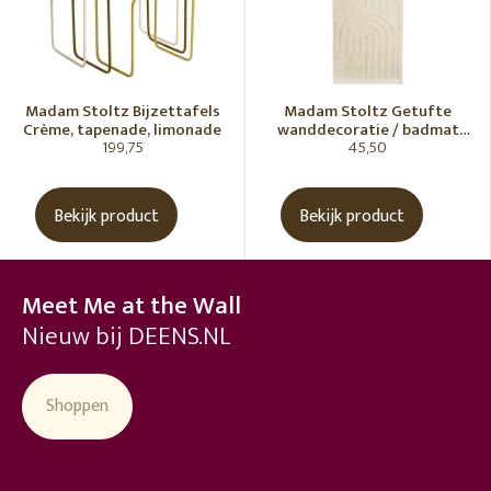
Madam Stoltz Bijzettafels
Madam Stoltz Getufte
Crème, tapenade, limonade
wanddecoratie / badmat
199,75
45,50
Vanille
Bekijk product
Bekijk product
Meet Me at the Wall
Nieuw bij DEENS.NL
Shoppen