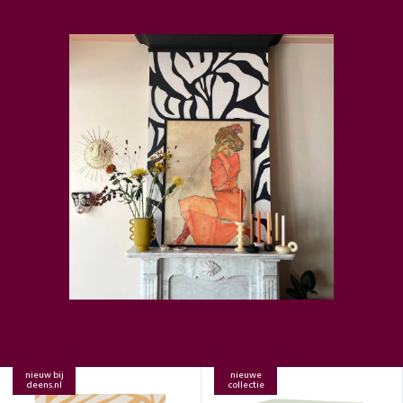
nieuw bij
nieuwe
deens.nl
collectie