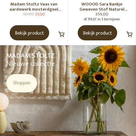
Madam Stoltz Vaas van
WOOOD Sara Bankje
aardewerk mosterdgeel
Geweven Stof Naturel
60,00
51,00
359,00
naturel
Melange [Fsc]
of 119,67 in 3 termijnen
Bekijk product
Bekijk product
MADAM STOLTZ
Nieuwe collectie
Shoppen