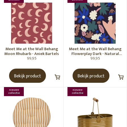
Meet Me at the Wall Behang
Meet Me at the Wall Behang
Moon Rhubarb - Aniek Bartels
Flowerplay Dark - Natural
99,95
99,95
Noord
Bekijk product
Bekijk product
nieuwe
nieuwe
collectie
collectie