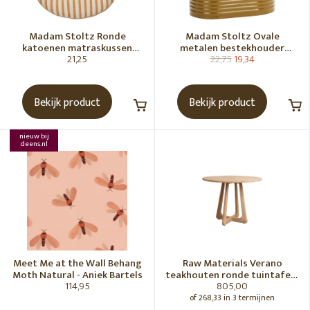
Madam Stoltz Ronde
Madam Stoltz Ovale
katoenen matraskussen
metalen bestekhouder
21,25
22,75
19,34
Gebroken wit, donkere
Tapenade
honingkleur
Bekijk product
Bekijk product
nieuw bij
deens.nl
Meet Me at the Wall Behang
Raw Materials Verano
Moth Natural - Aniek Bartels
teakhouten ronde tuintafel -
114,95
805,00
Ø100 cm
of 268,33 in 3 termijnen