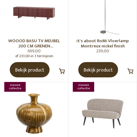
WOOOD BASU TV MEUBEL
it's about RoMi Vloerlamp
200 CM GRENEN
Montreux nickel finish
699,00
239,00
BORDEAUXROOD [fsc]
of 233,00 in 3 termijnen
Bekijk product
Bekijk product
nieuwe
nieuwe
collectie
collectie