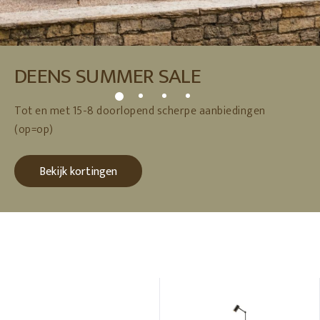
DEENS SUMMER SALE
Tot en met 15-8 doorlopend scherpe aanbiedingen
(op=op)
Bekijk kortingen