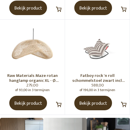
Bekijk product
Bekijk product
Raw Materials Maze rotan
Fatboy rock 'n roll
hanglamp organic XL - Ø
schommelstoel zwart incl.
279,00
588,00
75x31 cm
original Outdoor zitzak
Stripe Cacao
of 93,00 in 3 termijnen
of 196,00 in 3 termijnen
Bekijk product
Bekijk product