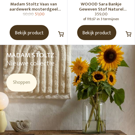
Madam Stoltz Vaas van
WOOOD Sara Bankje
aardewerk mosterdgeel
Geweven Stof Naturel
60,00
51,00
359,00
naturel
Melange [Fsc]
of 119,67 in 3 termijnen
Bekijk product
Bekijk product
MADAM STOLTZ
Nieuwe collectie
Shoppen