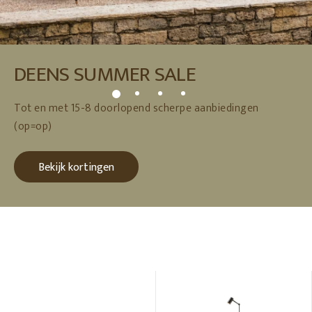
DEENS SUMMER SALE
Tot en met 15-8 doorlopend scherpe aanbiedingen
(op=op)
Bekijk kortingen