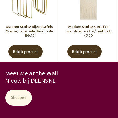
Madam Stoltz Bijzettafels
Madam Stoltz Getufte
Crème, tapenade, limonade
wanddecoratie / badmat
199,75
45,50
Vanille
Bekijk product
Bekijk product
Meet Me at the Wall
Nieuw bij DEENS.NL
Shoppen