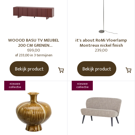
WOOOD BASU TV MEUBEL
it's about RoMi Vloerlamp
200 CM GRENEN
Montreux nickel finish
699,00
239,00
BORDEAUXROOD [fsc]
of 233,00 in 3 termijnen
Bekijk product
Bekijk product
nieuwe
nieuwe
collectie
collectie