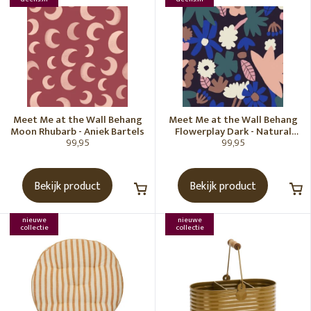
Meet Me at the Wall Behang
Meet Me at the Wall Behang
Moon Rhubarb - Aniek Bartels
Flowerplay Dark - Natural
99,95
99,95
Noord
Bekijk product
Bekijk product
nieuwe
nieuwe
collectie
collectie