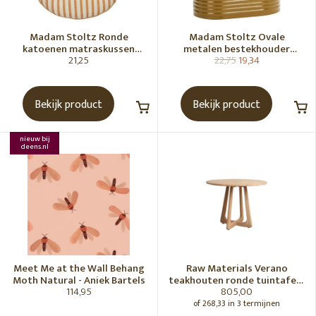
Madam Stoltz Ronde
Madam Stoltz Ovale
katoenen matraskussen
metalen bestekhouder
21,25
22,75
19,34
Gebroken wit, donkere
Tapenade
honingkleur
Bekijk product
Bekijk product
nieuw bij
deens.nl
Meet Me at the Wall Behang
Raw Materials Verano
Moth Natural - Aniek Bartels
teakhouten ronde tuintafel -
114,95
805,00
Ø100 cm
of 268,33 in 3 termijnen