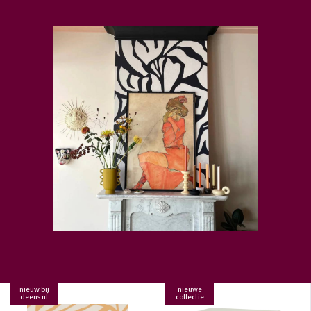
nieuw bij
nieuwe
deens.nl
collectie