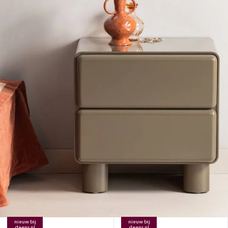
nieuw bij
nieuw bij
deens.nl
deens.nl