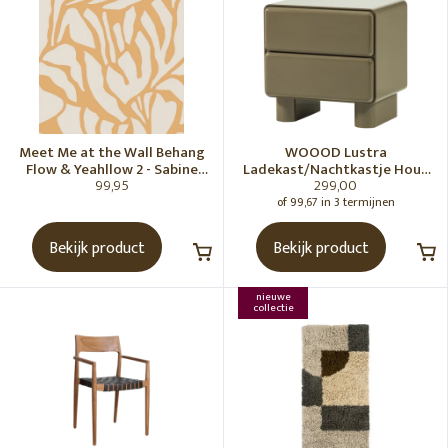
Meet Me at the Wall Behang
WOOOD Lustra
Flow & Yeahllow 2 - Sabine
Ladekast/Nachtkastje Hout
99,95
299,00
van Vessem
Hoogglans Groen [Fsc]
of 99,67 in 3 termijnen
Bekijk product
Bekijk product
nieuwe
collectie