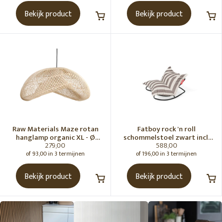
Bekijk product
Bekijk product
Raw Materials Maze rotan
Fatboy rock 'n roll
hanglamp organic XL - Ø
schommelstoel zwart incl.
279,00
588,00
75x31 cm
original Outdoor zitzak
Stripe Cacao
of 93,00 in 3 termijnen
of 196,00 in 3 termijnen
Bekijk product
Bekijk product