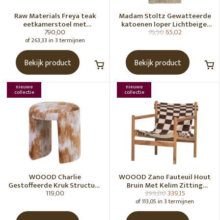
Raw Materials Freya teak
Madam Stoltz Gewatteerde
eetkamerstoel met
katoenen loper Lichtbeige,
790,00
76,50
65,02
armleuning - Zwart (set of 2)
gebroken wit, grijs, groen
of 263,33 in 3 termijnen
Bekijk product
Bekijk product
nieuwe
nieuwe
collectie
collectie
WOOOD Charlie
WOOOD Zano Fauteuil Hout
Gestoffeerde Kruk Structuur
Bruin Met Kelim Zitting
119,00
399,00
339,15
Stof Karamelbruin [Fsc]
Naturel
of 113,05 in 3 termijnen