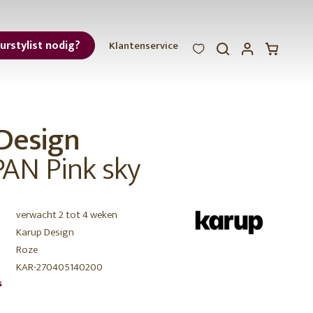
eurstylist nodig?
Klantenservice
WOOOD
WOOOD
WOOOD
ar
Design
et
PAN Pink sky
verwacht 2 tot 4 weken
Karup Design
Roze
r
KAR-270405140200
s