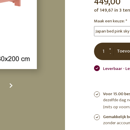
449,00
tuin
ctor
of 149,67 in 3 te
 AT
Maak een keuze:
*
+
Toevo
-
Leverbaar - L
Voor 15.00 be
dezelfde dag 
(mits op voorr
Gemakkelijk b
zonder accoun