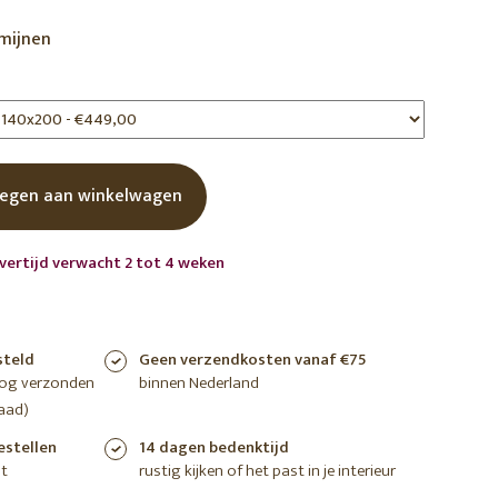
shoppen
shoppen
shoppen
rmijnen
egen aan winkelwagen
evertijd verwacht 2 tot 4 weken
steld
Geen verzendkosten vanaf €75
nog verzonden
binnen Nederland
aad)
estellen
14 dagen bedenktijd
t
rustig kijken of het past in je interieur