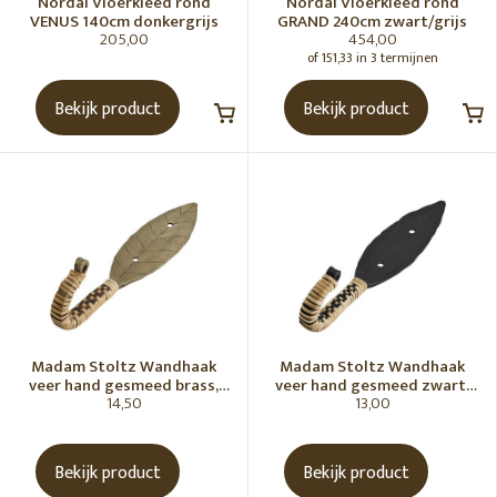
Nordal Vloerkleed rond
Nordal Vloerkleed rond
We love stripes
VENUS 140cm donkergrijs
GRAND 240cm zwart/grijs
205,00
454,00
Webbing
of 151,33 in 3 termijnen
Jungle Fever
Bekijk product
Bekijk product
De 9 favorieten van Kirsten
Bloemen voor altijd
10 x tips van Nicole voor Moederdag
De 6 favorieten van Suzan
Going round
Bohemian vintage
Cadeautjes t/m â‚¬15,-
Cadeautjes â‚¬15,- t/m â‚¬25,-
Madam Stoltz Wandhaak
Madam Stoltz Wandhaak
veer hand gesmeed brass,
veer hand gesmeed zwart,
The best xmas presents
14,50
13,00
rotan 19 cm
rotan 19 cm
SORTEREN OP
Bekijk product
Bekijk product