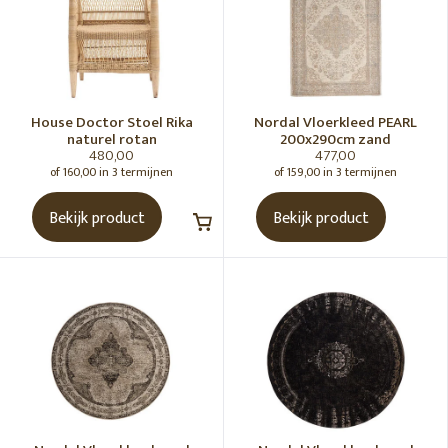
Kleurrijk interieur
Vaderdag cadeautjes
Moederdag cadeautjes
Feestelijke paastafel
House Doctor Stoel Rika
Nordal Vloerkleed PEARL
Valentijn
naturel rotan
200x290cm zand
480,00
477,00
Feeling a little bit blue
of 160,00 in 3 termijnen
of 159,00 in 3 termijnen
Madam Stoltz feestje
Bekijk product
Bekijk product
Gezien in ons jubileum magazine
Cadeautjes t/m €15,-
Cadeautjes €15,- t/m €25,-
Cadeautjes €25,- t/m €50,-
Wereld plantendag
Bruin is dé nieuwe trendkleur
De mooiste interieurcadeau's
Happy Faces