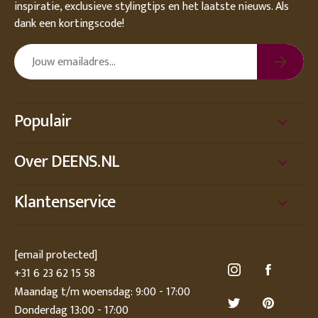
inspiratie, exclusieve stylingtips en het laatste nieuws. Als
WOONSTIJL
dank een kortingscode!
KLEURENPALET
PRIJS
Populair
0€
500€
Over DEENS.NL
Klantenservice
[email protected]
+31 6 23 62 15 58
Maandag t/m woensdag: 9:00 - 17:00
Donderdag 13:00 - 17:00