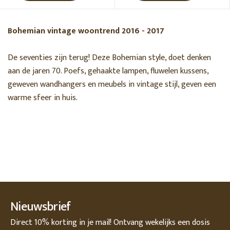
Meest bekeken
Bohemian vintage woontrend 2016 - 2017
MERK
De seventies zijn terug! Deze Bohemian style, doet denken
Alle merken
aan de jaren 70. Poefs, gehaakte lampen, fluwelen kussens,
House Doctor
geweven wandhangers en meubels in vintage stijl, geven een
Madam Stoltz
warme sfeer in huis.
Nordal
RUIMTE
KLEUR
MATERIAAL
Nieuwsbrief
Direct 10% korting in je mail! Ontvang wekelijks een dosis