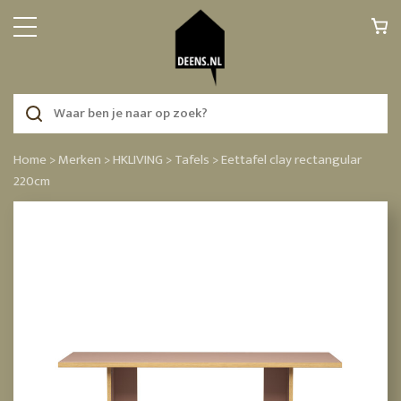
Home >
Merken >
HKLIVING >
Tafels >
Eettafel clay rectangular
220cm