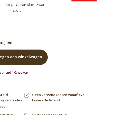
Stripe Ocean Blue - Zwart
shoppen
shoppen
shoppen
FB-104639
rmijnen
egen aan winkelwagen
vertijd 1-2 weken
steld
Geen verzendkosten vanaf €75
nog verzonden
binnen Nederland
aad)