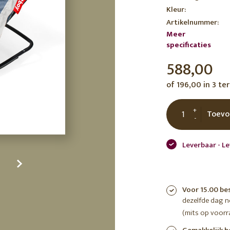
Kleur:
tuin
ctor
Artikelnummer:
 AT
Meer
specificaties
588,00
of 196,00 in 3 te
+
Toevo
-
Leverbaar - Le
Voor 15.00 be
dezelfde dag 
(mits op voorr