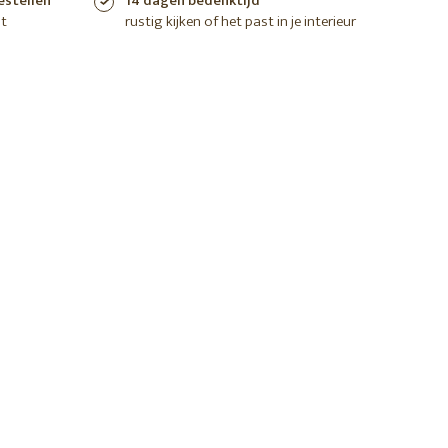
estellen
14 dagen bedenktijd
t
rustig kijken of het past in je interieur