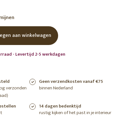
shoppen
shoppen
shoppen
rmijnen
egen aan winkelwagen
rraad - Levertijd 2-5 werkdagen
steld
Geen verzendkosten vanaf €75
nog verzonden
binnen Nederland
aad)
estellen
14 dagen bedenktijd
t
rustig kijken of het past in je interieur