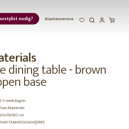
eurstylist nodig?
Klantenservice
WOOOD
WOOOD
WOOOD
ar
terials
et
e dining table - brown
 open base
2-5 werkdagen
r
Raw Materials
90x76x180 cm
RAW-TAMW00040A[DRP]