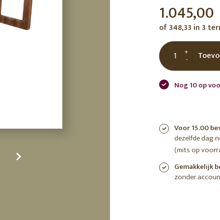
1.045,00
tuin
ctor
of 348,33 in 3 te
 AT
+
Toevo
-
Nog 10 op voo
Voor 15.00 be
dezelfde dag 
(mits op voorr
Gemakkelijk b
zonder accoun