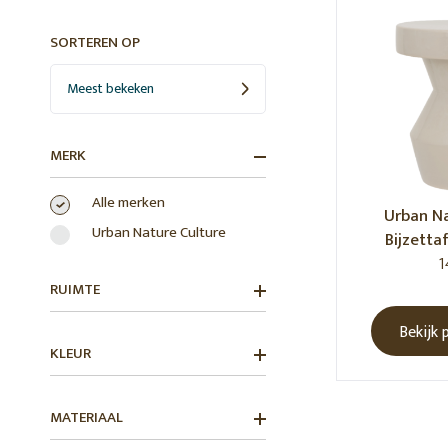
Tuin
Karup Design
Coco & Cici
ReColle
SORTEREN OP
Kids
E|L by Deens
STUDIO
Meest bekeken
MERK
Alle merken
Urban Na
Urban Nature Culture
Bijzettaf
of
1
RUIMTE
Bekijk 
KLEUR
MATERIAAL