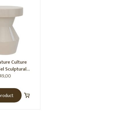
ctor
 AT
ture Culture
el Sculptural
fwhite
49,00
product