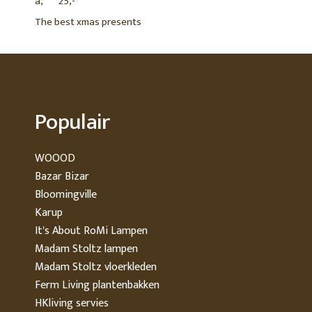
â‚¬25,-
The best xmas presents
Populair
WOOOD
Bazar Bizar
Bloomingville
Karup
It's About RoMi Lampen
Madam Stoltz lampen
Madam Stoltz vloerkleden
Ferm Living plantenbakken
HKliving servies