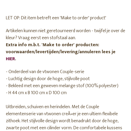
LET OP: Dit item betreft een 'Make to order' product'
Artikelen kunnen niet geretourneerd worden - twijfel je over de
kleur? Vraag eerst een stofstaal aan.
Extra info m.b.t. 'Make to order' producten:
voorwaarden/levertijden/levering/annuleren lees je
HIER
.
- Onderdeel van de vtwonen Couple-serie
- Luchtig design door de hoge, stijlvolle poot
- Bekleed met een geweven melange stof (100% polyester)
- H 44 cm x B 100 cm x D 100 cm
Uitbreiden, schuiven en herindelen. Met de Couple
elementenserie van vtwonen creÃ«er je een ultiem flexibele
zithoek. Het stijlvolle design wordt benadrukt door de hoge,
zwarte poot met een cilinder vorm. De comfortabele kussens