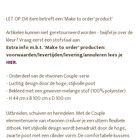
LET OP: Dit item betreft een 'Make to order' product'
Artikelen kunnen niet geretourneerd worden - twijfel je over de
kleur? Vraag eerst een stofstaal aan.
Extra info m.b.t. 'Make to order' producten:
voorwaarden/levertijden/levering/annuleren lees je
HIER
.
- Onderdeel van de vtwonen Couple-serie
- Luchtig design door de hoge, stijlvolle poot
- Bekleed met een geweven melange stof (100% polyester)
- H 44 cm x B 100 cm x D 100 cm
Uitbreiden, schuiven en herindelen. Met de Couple
elementenserie van vtwonen creÃ«er je een ultiem flexibele
zithoek. Het stijlvolle design wordt benadrukt door de hoge,
zwarte poot met een cilinder vorm. De comfortabele kussens