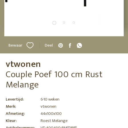
Bewaar
Deel
vtwonen
Couple Poef 100 cm Rust
Melange
Levertijd:
6-10 weken
Merk:
vtwonen
Afmeting:
44x100x100
Kleur:
Roest Melange
Artikelnummer:
VT-400490-RM[DRP]