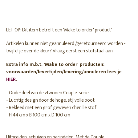
LET OP: Dit item betreft een 'Make to order' product'
Artikelen kunnen niet geannuleerd /geretourneerd worden -
twijfel je over de kleur? Vraag eerst een stofstaal aan.
Extra info m.b.t. 'Make to order' producten:
voorwaarden/levertijden/levering/annuleren lees je
HIER
.
- Onderdeel van de vtwonen Couple-serie
- Luchtig design door de hoge, stijlvolle poot
- Bekleed met een grof geweven chenille stof
- H 44 cm x B 100 cm x D 100 cm
Uitbreiden, schuiven en herindelen. Met de Couple