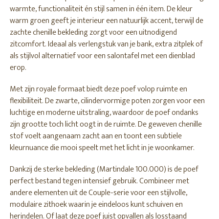
warmte, functionaliteit én stijl samen in één item. De kleur
warm groen geeft je interieur een natuurlijk accent, terwijl de
zachte chenille bekleding zorgt voor een uitnodigend
zitcomfort. Ideaal als verlengstuk van je bank, extra zitplek of
als stijlvol alternatief voor een salontafel met een dienblad
erop.
Met zijn royale formaat biedt deze poef volop ruimte en
flexibiliteit. De zwarte, cilindervormige poten zorgen voor een
luchtige en moderne uitstraling, waardoor de poef ondanks
zijn grootte toch licht oogt in de ruimte. De geweven chenille
stof voelt aangenaam zacht aan en toont een subtiele
kleurnuance die mooi speelt met het licht in je woonkamer.
Dankzij de sterke bekleding (Martindale 100.000) is de poef
perfect bestand tegen intensief gebruik. Combineer met
andere elementen uit de Couple-serie voor een stijlvolle,
modulaire zithoek waarin je eindeloos kunt schuiven en
herindelen. Of laat deze poef juist opvallen als losstaand