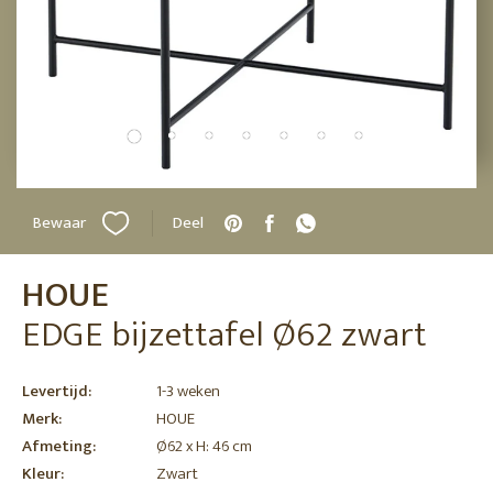
Bewaar
Deel
HOUE
EDGE bijzettafel Ø62 zwart
Levertijd:
1-3 weken
Merk:
HOUE
Afmeting:
Ø62 x H: 46 cm
Kleur:
Zwart