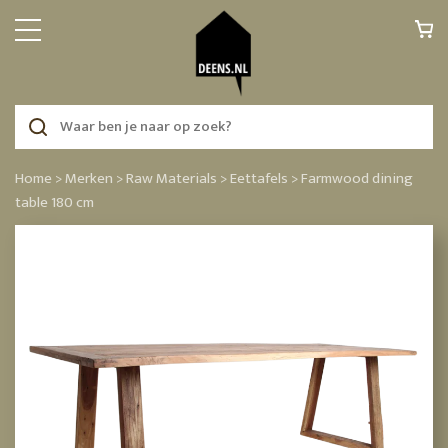
Home >
Merken >
Raw Materials >
Eettafels >
Farmwood dining
table 180 cm