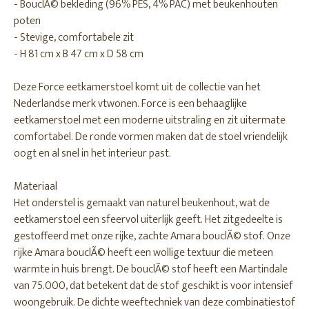
- BouclÃ© bekleding (96% PES, 4% PAC) met beukenhouten
poten
- Stevige, comfortabele zit
- H 81 cm x B 47 cm x D 58 cm
Deze Force eetkamerstoel komt uit de collectie van het
Nederlandse merk vtwonen. Force is een behaaglijke
eetkamerstoel met een moderne uitstraling en zit uitermate
comfortabel. De ronde vormen maken dat de stoel vriendelijk
oogt en al snel in het interieur past.
Materiaal
Het onderstel is gemaakt van naturel beukenhout, wat de
eetkamerstoel een sfeervol uiterlijk geeft. Het zitgedeelte is
gestoffeerd met onze rijke, zachte Amara bouclÃ© stof. Onze
rijke Amara bouclÃ© heeft een wollige textuur die meteen
warmte in huis brengt. De bouclÃ© stof heeft een Martindale
van 75.000, dat betekent dat de stof geschikt is voor intensief
woongebruik. De dichte weeftechniek van deze combinatiestof