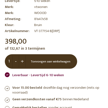
Levertijd:
6-10 weken
Merk:
vtwonen
Merk:
WOOOD
Afmeting:
81x47x58
Kleur:
Bruin
Artikelnummer:
VT-377154-B[DRP]
398,00
of 132,67 in 3 termijnen
-
+
Toevoegen aan winkelwagen
Leverbaar - Levertijd 6-10 weken
Voor 15.00 besteld
dezelfde dag nog verzonden (mits op
voorraad)
Geen verzendkosten vanaf €75
binnen Nederland
Gemakkelijk bestellen
zonder account