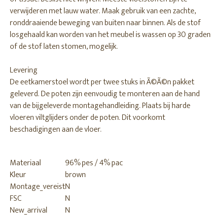
verwijderen met lauw water. Maak gebruik van een zachte,
ronddraaiende beweging van buiten naar binnen. Als de stof
losgehaald kan worden van het meubel is wassen op 30 graden
of de stof laten stomen, mogelijk.
Levering
De eetkamerstoel wordt per twee stuks in Ã©Ã©n pakket
geleverd. De poten zijn eenvoudig te monteren aan de hand
van de bijgeleverde montagehandleiding. Plaats bij harde
vloeren viltglijders onder de poten. Dit voorkomt
beschadigingen aan de vloer.
Materiaal
96% pes / 4% pac
Kleur
brown
Montage_vereist
N
FSC
N
New_arrival
N