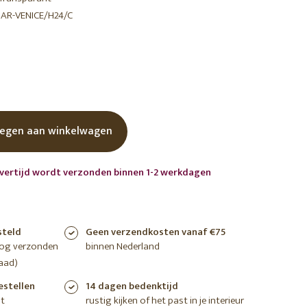
IAR-VENICE/H24/C
shoppen
shoppen
shoppen
egen aan winkelwagen
evertijd wordt verzonden binnen 1-2 werkdagen
steld
Geen verzendkosten vanaf €75
nog verzonden
binnen Nederland
aad)
estellen
14 dagen bedenktijd
t
rustig kijken of het past in je interieur