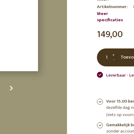
tuin
Artikelnummer:
ctor
Meer
 AT
specificaties
149,00
+
Toevo
-
Leverbaar - L
Voor 15.00 be
dezelfde dag 
(mits op voorr
Gemakkelijk b
zonder accoun