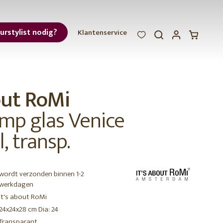
eurstylist nodig?
Klantenservice
WOOOD
WOOOD
WOOOD
ar
out RoMi
et
mp glas Venice
, transp.
wordt verzonden binnen 1-2
r
werkdagen
It's about RoMi
24x24x28 cm Dia: 24
Transparant