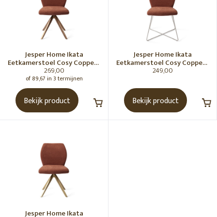
Jesper Home Ikata
Jesper Home Ikata
Eetkamerstoel Cosy Copper -
Eetkamerstoel Cosy Copper -
269,00
249,00
Turn Rose
Cross Steel
of 89,67 in 3 termijnen
Bekijk product
Bekijk product
Jesper Home Ikata