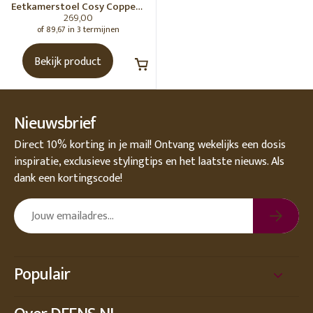
Eetkamerstoel Cosy Copper -
269,00
Turn Gold
of 89,67 in 3 termijnen
Bekijk product
Nieuwsbrief
Direct 10% korting in je mail! Ontvang wekelijks een dosis
inspiratie, exclusieve stylingtips en het laatste nieuws. Als
dank een kortingscode!
Populair