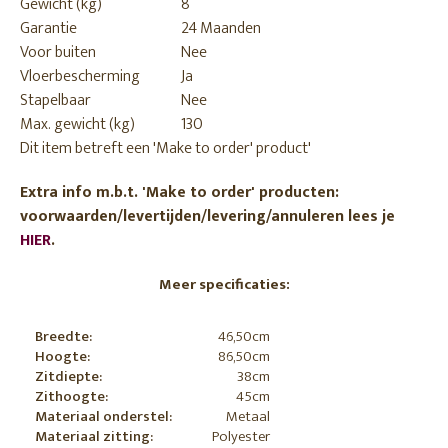
Gewicht (kg)
8
Garantie
24 Maanden
Voor buiten
Nee
Vloerbescherming
Ja
Stapelbaar
Nee
Max. gewicht (kg)
130
Dit item betreft een 'Make to order' product'
Extra info m.b.t. 'Make to order' producten:
voorwaarden/levertijden/levering/annuleren lees je
HIER
.
Meer specificaties:
Breedte:
46,50cm
Hoogte:
86,50cm
Zitdiepte:
38cm
Zithoogte:
45cm
Materiaal onderstel:
Metaal
Materiaal zitting:
Polyester