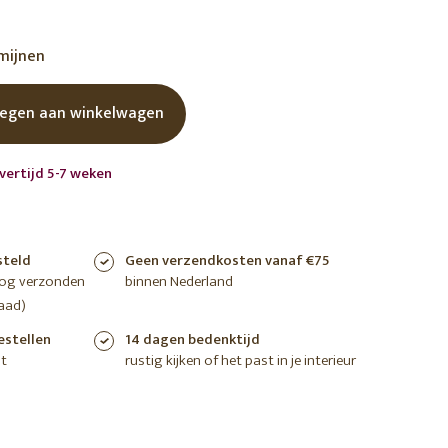
shoppen
shoppen
shoppen
rmijnen
egen aan winkelwagen
vertijd 5-7 weken
steld
Geen verzendkosten vanaf €75
nog verzonden
binnen Nederland
aad)
estellen
14 dagen bedenktijd
t
rustig kijken of het past in je interieur