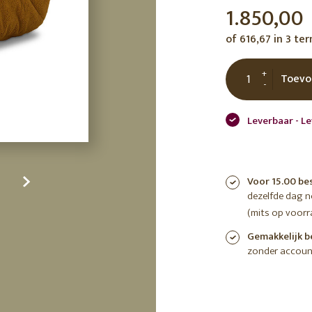
1.850,00
tuin
ctor
of 616,67 in 3 te
 AT
+
Toevo
-
Leverbaar - Le
Voor 15.00 be
dezelfde dag 
(mits op voorr
Gemakkelijk b
zonder accoun