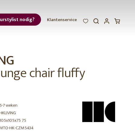
eurstylist nodig?
Klantenservice
WOOOD
WOOOD
WOOOD
ar
ING
et
unge chair fluffy
5-7 weken
r
HKLIVING
105x105x75 75
MTO-HK-CZM5434