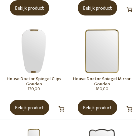
RUIMTE
Bekijk product
Bekijk product
KLEUR
MATERIAAL
WOONSTIJL
House Doctor Spiegel Clips
House Doctor Spiegel Mirror
Gouden
Gouden
KLEURENPALET
170,00
180,00
PRIJS
Bekijk product
Bekijk product
0€
850€