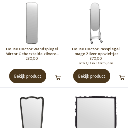
House Doctor
Badkameraccessoires
Banken
Bloempotten
Kasten
House Doctor Wandspiegel
House Doctor Passpiegel
Keukenaccessoires
Mirror Geborstelde zilveren
Image Zilver op wieltjes
230,00
370,00
afwerking
Kussens
of 123,33 in 3 termijnen
Lampen
Bekijk product
Bekijk product
Manden
Salontafels
Servies
Sfeerverlichting
Spiegels
Stoelen