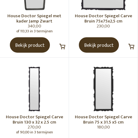
Tafels
Vazen
House Doctor Spiegel met
House Doctor Spiegel Carve
Vloerkleden
kader Jamp Zwart
Bruin 75x75x2,5 cm
340,00
230,00
Plaids
of 113,33 in 3 termijnen
Wandrekken
Bekijk product
Bekijk product
Kunstobjecten & ornament
SORTEREN OP
Nieuwste producten
MERK
House Doctor Spiegel Carve
House Doctor Spiegel Carve
Alle merken
Bruin 130 x 32 x 2.5 cm
Bruin 75 x 31.5 x5 cm
270,00
180,00
House Doctor
of 90,00 in 3 termijnen