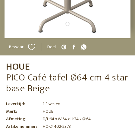
Bewaar
Deel
HOUE
PICO Café tafel Ø64 cm 4 star
base Beige
Levertijd:
1-3 weken
Merk:
HOUE
Afmeting:
D/L:64 x W:64 x H:74 x Ø:64
Artikelnummer:
HO-24402-2373