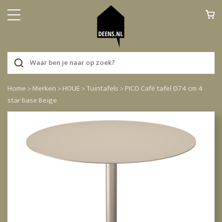
Home >
Merken >
HOUE >
Tuintafels >
PICO Café tafel Ø74 cm 4
star base Beige