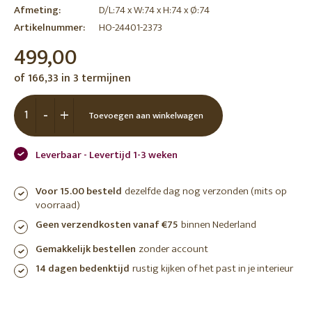
Afmeting:
D/L:74 x W:74 x H:74 x Ø:74
Artikelnummer:
HO-24401-2373
499,00
of 166,33 in 3 termijnen
-
+
Toevoegen aan winkelwagen
Leverbaar - Levertijd 1-3 weken
Voor 15.00 besteld
dezelfde dag nog verzonden (mits op
voorraad)
Geen verzendkosten vanaf €75
binnen Nederland
Gemakkelijk bestellen
zonder account
14 dagen bedenktijd
rustig kijken of het past in je interieur