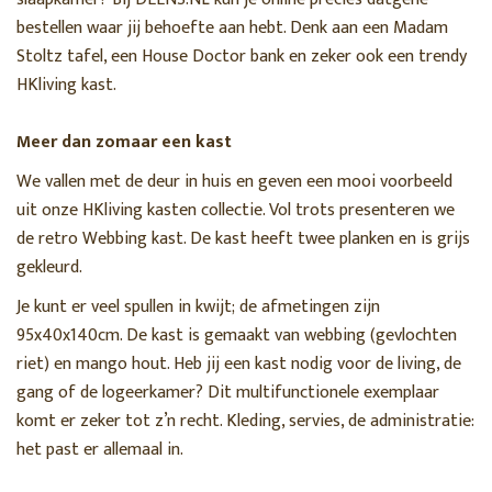
Kandelaren
bestellen waar jij behoefte aan hebt. Denk aan een Madam
Kannen & theepotten
Stoltz tafel, een House Doctor bank en zeker ook een trendy
Kasten
HKliving kast.
Kussens
Lampen
Meer dan zomaar een kast
Mokken
We vallen met de deur in huis en geven een mooi voorbeeld
Objecten
uit onze HKliving kasten collectie. Vol trots presenteren we
Poefen
de retro Webbing kast. De kast heeft twee planken en is grijs
gekleurd.
Schalen
Servies
Je kunt er veel spullen in kwijt; de afmetingen zijn
95x40x140cm. De kast is gemaakt van webbing (gevlochten
Spiegels
riet) en mango hout. Heb jij een kast nodig voor de living, de
Stoelen
gang of de logeerkamer? Dit multifunctionele exemplaar
Tafels
komt er zeker tot z’n recht. Kleding, servies, de administratie:
Tuinmeubelen en accessoires
het past er allemaal in.
Vazen