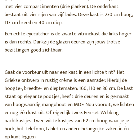
met vier compartimenten (drie planken). De onderkant
KLEUR
bestaat uit vier rijen van vijf lades. Deze kast is 230 cm hoog,
113 cm breed en 40 cm diep.
MATERIAAL
Een echte eyecatcher is de zwarte vitrinekast die links hoger
is dan rechts. Dankzij de glazen deuren zijn jouw trotse
WOONSTIJL
bezittingen goed zichtbaar.
KLEURENPALET
Gaat de voorkeur uit naar een kast in een lichte tint? Het
Griekse ontwerp in rustig crème is een aanrader. Hierbij de
hoogte-, breedte- en dieptematen: 160, 110 en 36 cm. De kast
PRIJS
staat op elegante pootjes, heeft drie deuren en is gemaakt
van hoogwaardig mangohout en MDF. Nou vooruit, we lichten
er nog één kast uit. Of eigenlijk twee. Een set Webbing
0€
70€
nachtkastjes. Twee witte kastjes van 62 cm hoog waar je je
boek, bril, telefoon, tablet en andere belangrijke zaken in én
op kunt leggen.