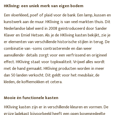
Vloerkleden
HKliving: een uniek merk van eigen bodem
Nomad bank
Een vloerkleed, poef of plaid voor de bank. Een lamp, kussen en
Vint bank
kunstwerk aan de muur. HKliving is van veel markten thuis. Dit
Sale
Nederlandse label werd in 2008 geïntroduceerd door Sander
Klaver en Emiel Hetsen. Als je de HKliving kasten bekijkt, zie je
er elementen van verschillende historische stijlen in terug. De
SORTEREN OP
combinatie van -soms contrasterende en dan weer
Nieuwste producten
aanvullende- details zorgt voor een verfrissend en origineel
effect. HKliving staat voor topkwaliteit. Vrijwel alles wordt
met de hand gemaakt. HKliving producten worden in meer
MERK
dan 50 landen verkocht. Dit geldt voor het meubilair, de
kleden, de koffiemokken et cetera.
Alle merken
HKLIVING
Mooie én functionele kasten
RUIMTE
HKliving kasten zijn er in verschillende kleuren en vormen. De
grijze ladekast bijvoorbeeld heeft een open bovengedeelte