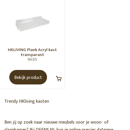
HKLIVING
Marie Olsson x HKliving
Brut bank
Retro sofa
Jax bank
HKLIVING Plank Acryl kast
Art prints
transparant
69,95
Banken
Barkrukken
Bekijk product
Bloempotten
Borden
Broodplanken
Trendy HKliving kasten
Dekens
DORIS voor HKliving
Ben jij op zoek naar nieuwe meubels voor je woon- of
Glazen
slaapkamer? Bij DEENS.NL kun je online precies datgene