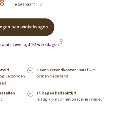
38
je bespaart 1,12
shoppen
shoppen
shoppen
egen aan winkelwagen
?
raad - Levertijd 1-2 werkdagen
steld
Geen verzendkosten vanaf €75
nog verzonden
binnen Nederland
aad)
estellen
14 dagen bedenktijd
t
rustig kijken of het past in je interieur