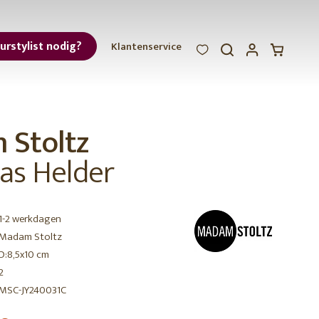
eurstylist nodig?
Klantenservice
WOOOD
WOOOD
WOOOD
ar
Stoltz
et
las Helder
1-2 werkdagen
Madam Stoltz
D:8,5x10 cm
r
2
MSC-JY240031C