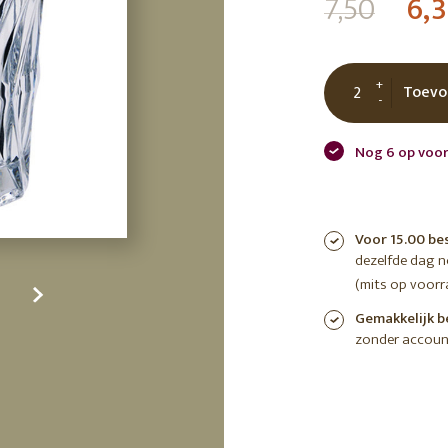
7,50
6,
tuin
ctor
 AT
+
Toevo
-
Nog 6 op voor
Voor 15.00 be
dezelfde dag 
(mits op voorr
Gemakkelijk b
zonder accoun