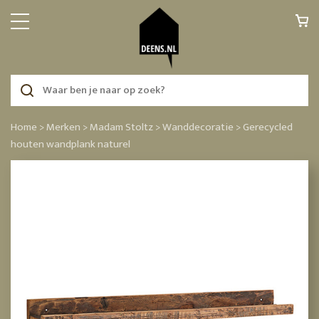
Home >
Merken >
Madam Stoltz >
Wanddecoratie >
Gerecycled
houten wandplank naturel