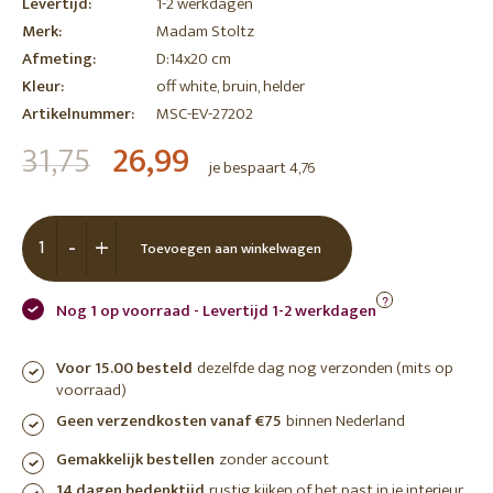
Levertijd:
1-2 werkdagen
Merk:
Madam Stoltz
Afmeting:
D:14x20 cm
Kleur:
off white, bruin, helder
Artikelnummer:
MSC-EV-27202
31,75
26,99
je bespaart 4,76
-
+
Toevoegen aan winkelwagen
?
Nog 1 op voorraad - Levertijd 1-2 werkdagen
Voor 15.00 besteld
dezelfde dag nog verzonden (mits op
voorraad)
Geen verzendkosten vanaf €75
binnen Nederland
Gemakkelijk bestellen
zonder account
14 dagen bedenktijd
rustig kijken of het past in je interieur