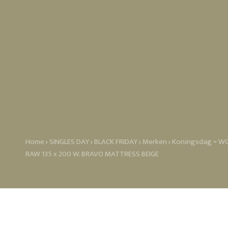
Home
SINGLES DAY
BLACK FRIDAY
Merken
Koningsdag = WO
RAW 135 x 200 W. BRAVO MATTRESS BEIGE