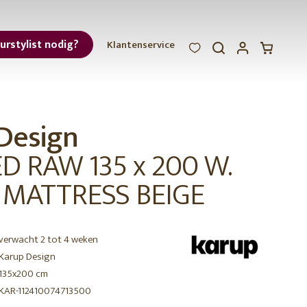
eurstylist nodig?
Klantenservice
WOOOD
WOOOD
WOOOD
ar
Design
et
 RAW 135 x 200 W.
 MATTRESS BEIGE
verwacht 2 tot 4 weken
r
Karup Design
135x200 cm
KAR-112410074713500