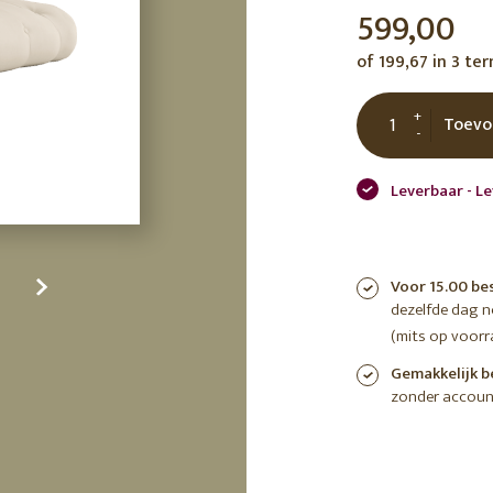
599,00
tuin
ctor
of 199,67 in 3 te
 AT
+
Toevo
-
Leverbaar - L
Voor 15.00 be
dezelfde dag 
(mits op voorr
Gemakkelijk b
zonder accoun