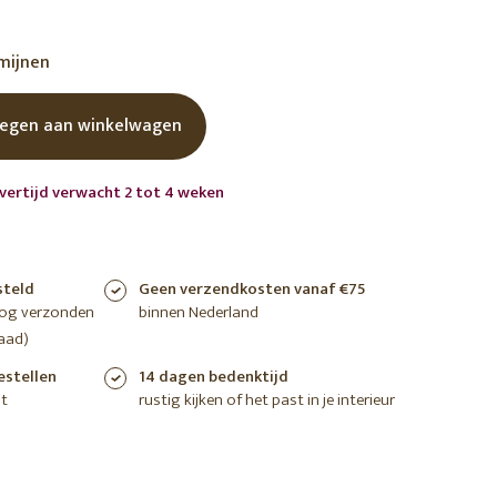
shoppen
shoppen
shoppen
rmijnen
egen aan winkelwagen
evertijd verwacht 2 tot 4 weken
steld
Geen verzendkosten vanaf €75
nog verzonden
binnen Nederland
aad)
estellen
14 dagen bedenktijd
t
rustig kijken of het past in je interieur