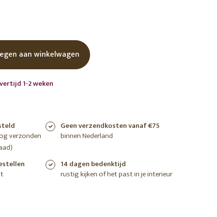
shoppen
shoppen
shoppen
egen aan winkelwagen
vertijd 1-2 weken
steld
Geen verzendkosten vanaf €75
nog verzonden
binnen Nederland
aad)
estellen
14 dagen bedenktijd
t
rustig kijken of het past in je interieur