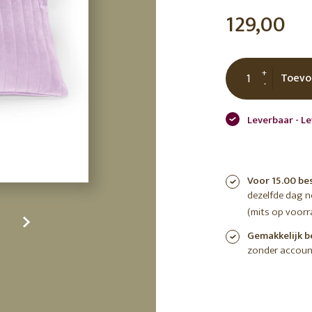
tuin
129,00
ctor
 AT
+
Toevo
-
Leverbaar - Le
Voor 15.00 be
dezelfde dag 
(mits op voorr
Gemakkelijk b
zonder accoun