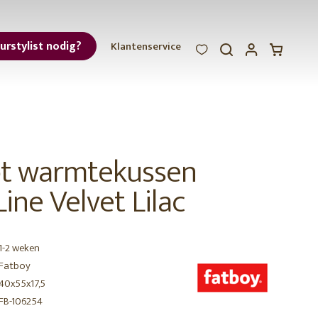
eurstylist nodig?
Klantenservice
WOOOD
WOOOD
WOOOD
ar
et
t warmtekussen
ine Velvet Lilac
1-2 weken
r
Fatboy
40x55x17,5
FB-106254