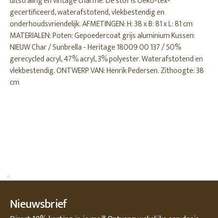
uitstraling en vintage charme. De stof is Oeko-tex-
gecertificeerd, waterafstotend, vlekbestendig en
onderhoudsvriendelijk. AFMETINGEN: H: 38 x B: 81 x L: 81 cm
MATERIALEN: Poten: Gepoedercoat grijs aluminium Kussen:
NIEUW Char / Sunbrella - Heritage 18009 00 137 / 50%
gerecycled acryl, 47% acryl, 3% polyester. Waterafstotend en
vlekbestendig. ONTWERP VAN: Henrik Pedersen. Zithoogte: 38
cm
.
Nieuwsbrief