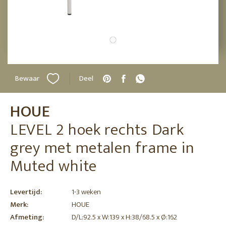
Bewaar
Deel
HOUE
LEVEL 2 hoek rechts Dark
grey met metalen frame in
Muted white
Levertijd:
1-3 weken
Merk:
HOUE
Afmeting:
D/L:92.5 x W:139 x H:38/68.5 x Ø:162