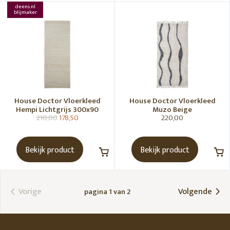
deens.nl
blijmaker
House Doctor Vloerkleed
House Doctor Vloerkleed
Hempi Lichtgrijs 300x90
Muzo Beige
210,00
178,50
220,00
Bekijk product
Bekijk product
Vorige
Volgende
pagina 1 van 2