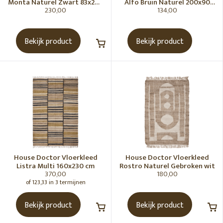
Monta Naturel Zwart 83x260
Alfo Bruin Naturel 200x90
230,00
134,00
cm
cm
Bekijk product
Bekijk product
House Doctor Vloerkleed
House Doctor Vloerkleed
Listra Multi 160x230 cm
Rostro Naturel Gebroken wit
370,00
180,00
of 123,33 in 3 termijnen
Bekijk product
Bekijk product