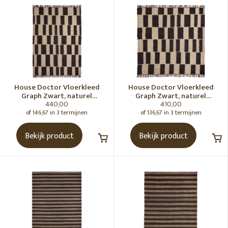
House Doctor
Badkameraccessoires
Banken
Bloempotten
Kasten
House Doctor Vloerkleed
House Doctor Vloerkleed
Keukenaccessoires
Graph Zwart, naturel
Graph Zwart, naturel
440,00
410,00
230x160 cm
180x180 cm
Kussens
of 146,67 in 3 termijnen
of 136,67 in 3 termijnen
Lampen
Bekijk product
Bekijk product
Manden
Salontafels
Servies
Sfeerverlichting
Spiegels
Stoelen