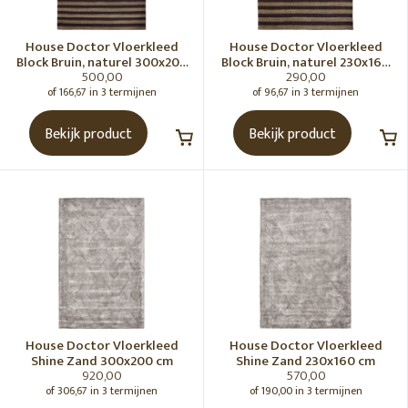
Tafels
Vazen
House Doctor Vloerkleed
House Doctor Vloerkleed
Vloerkleden
Block Bruin, naturel 300x200
Block Bruin, naturel 230x160
500,00
290,00
cm
cm
Plaids
of 166,67 in 3 termijnen
of 96,67 in 3 termijnen
Wandrekken
Bekijk product
Bekijk product
Kunstobjecten & ornament
SORTEREN OP
Nieuwste producten
MERK
House Doctor Vloerkleed
House Doctor Vloerkleed
Alle merken
Shine Zand 300x200 cm
Shine Zand 230x160 cm
920,00
570,00
House Doctor
of 306,67 in 3 termijnen
of 190,00 in 3 termijnen