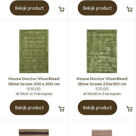
RUIMTE
Bekijk product
Bekijk product
KLEUR
MATERIAAL
WOONSTIJL
House Doctor Vloerkleed
House Doctor Vloerkleed
Shine Groen 300 x 200 cm
Shine Groen 230x160 cm
KLEURENPALET
950,00
570,00
of 316,67 in 3 termijnen
of 190,00 in 3 termijnen
PRIJS
Bekijk product
Bekijk product
0€
950€