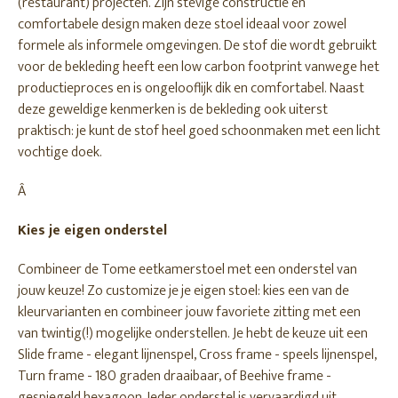
(restaurant) projecten. Zijn stevige constructie en
comfortabele design maken deze stoel ideaal voor zowel
formele als informele omgevingen. De stof die wordt gebruikt
voor de bekleding heeft een low carbon footprint vanwege het
productieproces en is ongelooflijk dik en comfortabel. Naast
deze geweldige kenmerken is de bekleding ook uiterst
praktisch: je kunt de stof heel goed schoonmaken met een licht
vochtige doek.
Â
Kies je eigen onderstel
Combineer de Tome eetkamerstoel met een onderstel van
jouw keuze! Zo customize je je eigen stoel: kies een van de
kleurvarianten en combineer jouw favoriete zitting met een
van twintig(!) mogelijke onderstellen. Je hebt de keuze uit een
Slide frame - elegant lijnenspel, Cross frame - speels lijnenspel,
Turn frame - 180 graden draaibaar, of Beehive frame -
gespiegeld hexagoon. Ieder onderstel is vervaardigd uit