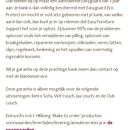
Dan bieden wij op maat een aanvullende Easyguard van 5 jaar
aan. Je bank is dan volledig beschermd met Easyguard Eco
Protect en mocht er ooit iets gebeuren met je bank, van welke
aard dan ook, dan kunt je er op rekenen dat Easy Furniture
Support het voor je oplost. Zij kunnen 99% van de problemen
oplossen zoals het verwijderen van pilling, oplossen van
kraakgeluiden, repareren van knopen, stiknaden, veren, latten,
clips, regelwerk, bediening en het opvullen van overmatig
ingezakte kussens.
Wil je garantie op deze prachtige bank neem dan contact op
met de klantenservice.
Deze garantie is alleen mogelijk voor de volgende
uitvoeringen: Retro Sofa, Vint Couch, Jax couch, en de Club
couch.
Extra info m.b.t. HKliving 'Make to order' producten:
voorwaarden/levertijden/levering/annuleren lees je in
de
voorwaarden
.