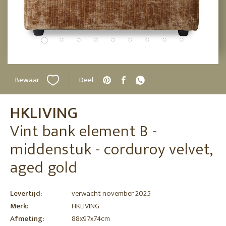
Bewaar
Deel
HKLIVING
Vint bank element B -
middenstuk - corduroy velvet,
aged gold
Levertijd:
verwacht november 2025
Merk:
HKLIVING
Afmeting:
88x97x74cm