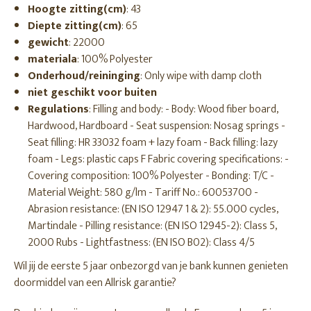
Hoogte zitting(cm)
: 43
Diepte zitting(cm)
: 65
gewicht
: 22000
materiala
: 100% Polyester
Onderhoud/reininging
: Only wipe with damp cloth
niet geschikt voor buiten
Regulations
: Filling and body: - Body: Wood fiber board,
Hardwood, Hardboard - Seat suspension: Nosag springs -
Seat filling: HR 33032 foam + lazy foam - Back filling: lazy
foam - Legs: plastic caps F Fabric covering specifications: -
Covering composition: 100% Polyester - Bonding: T/C -
Material Weight: 580 g/lm - Tariff No.: 60053700 -
Abrasion resistance: (EN ISO 12947 1 & 2): 55.000 cycles,
Martindale - Pilling resistance: (EN ISO 12945-2): Class 5,
2000 Rubs - Lightfastness: (EN ISO B02): Class 4/5
Wil jij de eerste 5 jaar onbezorgd van je bank kunnen genieten
doormiddel van een Allrisk garantie?