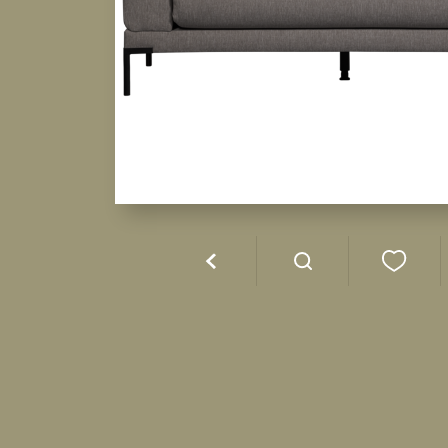
Tuin
Karup Design
Coco & Cici
ReColle
Kids
E|L by Deens
STUDIO