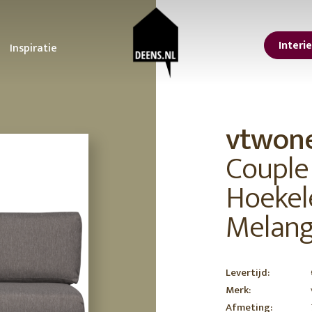
Interi
Inspiratie
sterdam
oonkamer
STUDIO DEENS
Tuin
Keuken
lle interieur tips
Ontdek onze tips voor
Alles voor een koffieb
Studio Femme
vtwon
or een lentelook in
het ultieme tuinfeest!
aan huis
Home
is
De voordelen van
Upgrade je keuken m
Couple
isse lente make-over
planten in je interieur
deze kleine
nbach
Urban Nature
n jouw interieur
De tuintrends van 2023
aanpassingen
Culture
ps voor een grote
De beste tuinmeubelen
Hoekel
 at the
Feestdagen
orjaarsschoonmaak
en tips om te loungen
vtwonen
er kleur in huis met
Inspiratie voor een
Erop uit in eigen land
Melan
ze tips en
betoverende lente tuin!
9 leuke Vaderdag
ving
366 Concept
cessoires
Tuin zomerklaar maken?
cadeaus
Hier vind je tips en
11 cadeau ideeën voo
trucs!
Moederdag
Lekker loungen in stijl
Levertijd:
Je eigen achtertuin als
Merk:
vakantiebestemming
erials
Afmeting:
Een staycation in eigen