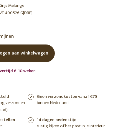
Grijs Melange
shoppen
shoppen
shoppen
VT-400526-G[DRP]
rmijnen
egen aan winkelwagen
evertijd 6-10 weken
steld
Geen verzendkosten vanaf €75
nog verzonden
binnen Nederland
aad)
estellen
14 dagen bedenktijd
t
rustig kijken of het past in je interieur