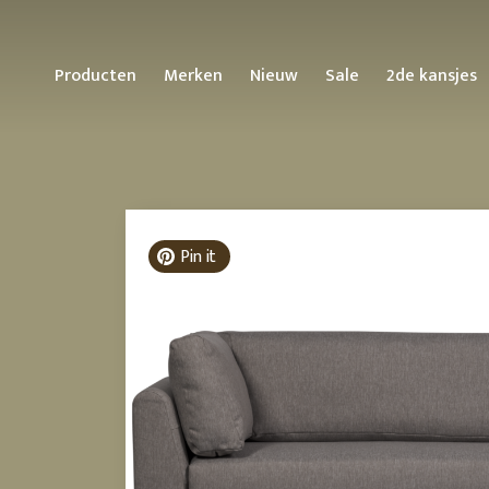
Producten
Merken
Nieuw
Sale
2de kansjes
Blijmakers
Madam Stoltz
Wooninspiratie op
Fatboy
Badkamer
KEK Am
W
thema
Creëer meer sfeer in de
Sne
Woonaccessoires
HKLIVING
Ferm Living
Lundia
badkamer
vo
Blog
hu
Woontextiel
Mette Ditmer
Good&Mojo
Matias
Duurzaam
Fr
Denmark
Ruimtes
Moelle
Pin it
va
6x duurzame verlichting
Wanddecoratie
Hemverk
Ti
voor binnen en buiten
WOOOD
Themashops
Meet Me
vo
Meubelen
HOUE
5x duurzaam op vakantie
Wall
Me
Duurzaam wonen doe je
Bazar Bizar
#blijmetdeens
de
Verlichting
House Doctor
zo!
Must Li
ac
7 tips voor een
Bloomingville
Keukenaccessoires
Hubsch
duurzame badkamer
Nordal
Creative Lab
Badkameraccessoires
It's about RoMi
Slaapkamer
Amsterdam
OYOY
7 tips voor een jaren 70
Lifestyle
Jesper Home
Classic Collection
Raw Mat
slaapkamer