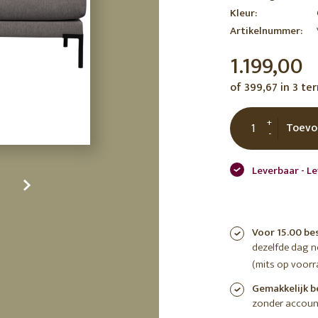
Kleur:
tuin
ctor
Artikelnummer:
 AT
1.199,00
of 399,67 in 3 te
+
Toevo
-
Leverbaar - L
Voor 15.00 be
dezelfde dag 
(mits op voorr
Gemakkelijk b
zonder accoun