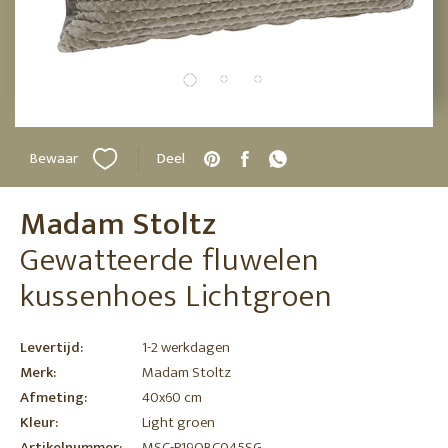
Bewaar
Deel
Madam Stoltz
Gewatteerde fluwelen
kussenhoes Lichtgroen
Levertijd:
1-2 werkdagen
Merk:
Madam Stoltz
Afmeting:
40x60 cm
Kleur:
Light groen
Artikelnummer:
MSC-P19QBC045SG