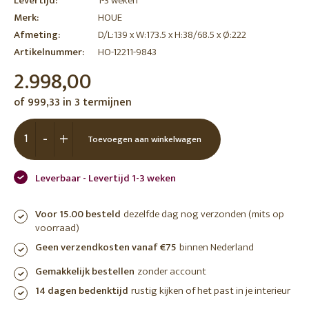
Levertijd:
1-3 weken
Merk:
HOUE
Afmeting:
D/L:139 x W:173.5 x H:38/68.5 x Ø:222
Artikelnummer:
HO-12211-9843
2.998,00
of 999,33 in 3 termijnen
-
+
Toevoegen aan winkelwagen
Leverbaar - Levertijd 1-3 weken
Voor 15.00 besteld
dezelfde dag nog verzonden (mits op
voorraad)
Geen verzendkosten vanaf €75
binnen Nederland
Gemakkelijk bestellen
zonder account
14 dagen bedenktijd
rustig kijken of het past in je interieur