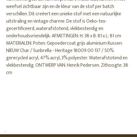
weefsel zichtbaar zijn en de kleur van de stof per batch
verschillen. Dit creëert een unieke stof met een natuurlijke
uitstraling en vintage charme. De stof is Oeko-tex-
gecertificeerd, waterafstotend, vlekbestendig en
onderhoudsvriendelijk. AFMETINGEN: H: 38 x B: 81 x L: 81 cm
MATERIALEN: Poten: Gepoedercoat grijs aluminium Kussen:
NIEUW Char / Sunbrella - Heritage 18009 00 137 / 50%
gerecycled acryl, 47% acryl, 3% polyester. Waterafstotend en
vlekbestendig. ONTWERP VAN: Henrik Pedersen. Zithoogte: 38
cm
.