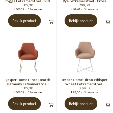
Rogge Eetkamerstoel - Slide
Rye Eetkamerstoel - Cross
319,00
299,00
Roze
Steel
of 106,33 in 3 termijnen
of 99,67 in 3 termijnen
Bekijk product
Bekijk product
Jesper Home Hiroo Hearth
Jesper Home Hiroo Whisper
Harmony Eetkamerstoel -
Wheat Eetkamerstoel -
319,00
279,00
Slide Gold
Cross white
of 106,33 in 3 termijnen
of 93,00 in 3 termijnen
Bekijk product
Bekijk product