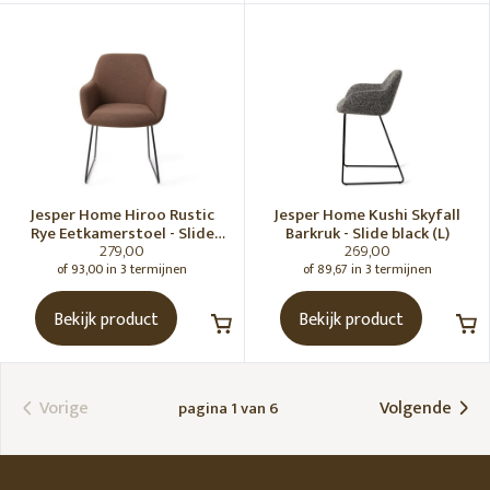
Jesper Home Hiroo Rustic
Jesper Home Kushi Skyfall
Rye Eetkamerstoel - Slide
Barkruk - Slide black (L)
279,00
269,00
black
of 93,00 in 3 termijnen
of 89,67 in 3 termijnen
Bekijk product
Bekijk product
Vorige
Volgende
pagina 1 van 6