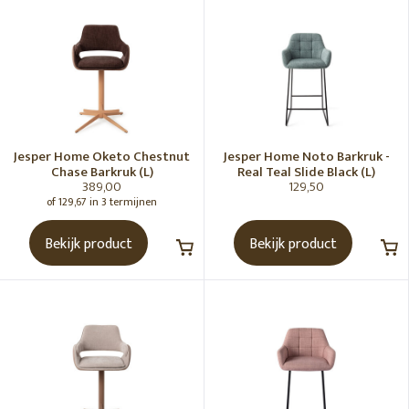
Jesper Home
Eetkamerstoelen
Barkrukken
Fauteuils
Poefjes
Jesper Home Oketo Chestnut
Jesper Home Noto Barkruk -
Banken
Chase Barkruk (L)
Real Teal Slide Black (L)
389,00
129,50
Lounge stoel
of 129,67 in 3 termijnen
Bijzettafels
Bekijk product
Bekijk product
Salontafels
Eettafels
SORTEREN OP
Meest bekeken