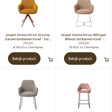
Jesper Home Hiroo Groovy
Jesper Home Hiroo Whisper
Garam Eetkamerstoel - turn
Wheat Eetkamerstoel -
319,00
299,00
Rose
Beehive Steel
of 106,33 in 3 termijnen
of 99,67 in 3 termijnen
Bekijk product
Bekijk product