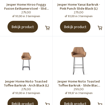
Jesper Home Hiroo Foggy
Jesper Home Yanai Barkruk -
Fusion Eetkamerstoel - Slide
Pink Punch Slide Black (L)
279,00
279,00
black
of 93,00 in 3 termijnen
of 93,00 in 3 termijnen
Bekijk product
Bekijk product
Jesper Home Noto Toasted
Jesper Home Noto Toasted
Toffee Barkruk - Arch Black (L)
Toffee Barkruk - Slide Black
279,00
299,00
(H)
of 93,00 in 3 termijnen
of 99,67 in 3 termijnen
Bekijk product
Bekijk product