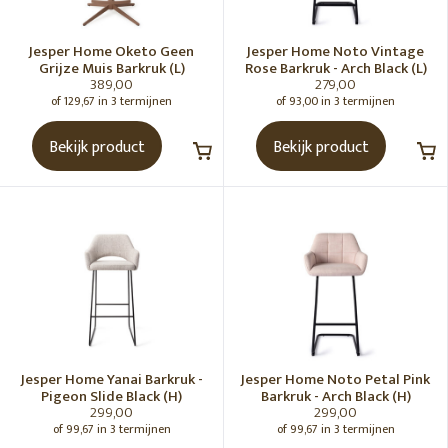
MERK
Jesper Home Oketo Geen
Jesper Home Noto Vintage
Grijze Muis Barkruk (L)
Rose Barkruk - Arch Black (L)
389,00
279,00
Alle merken
of 129,67 in 3 termijnen
of 93,00 in 3 termijnen
Jesper Home
Bekijk product
Bekijk product
RUIMTE
KLEUR
MATERIAAL
WOONSTIJL
Jesper Home Yanai Barkruk -
Jesper Home Noto Petal Pink
Pigeon Slide Black (H)
Barkruk - Arch Black (H)
299,00
299,00
KLEURENPALET
of 99,67 in 3 termijnen
of 99,67 in 3 termijnen