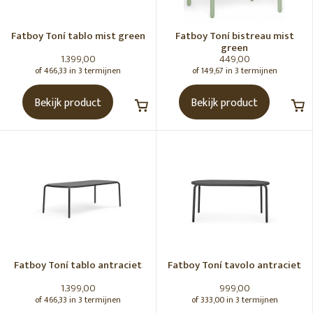
Bonbaron
Rock 'n Roll schommelstoel
Fatboy Toní­ tablo mist green
Fatboy Toní­ bistreau mist
Loungeset
green
1.399,00
449,00
Lampen
of 466,33 in 3 termijnen
of 149,67 in 3 termijnen
Tuinstoelen
Bekijk product
Bekijk product
Fatboy Toni collectie
Fatboy Edison collectie
Fatboy Paletti collectie
Fatboy Sumo collectie
Tuinkussens
Tuinverlichting
Tuintafels
Doggielounge hondenkussens
Fatboy Toní tablo antraciet
Fatboy Toní­ tavolo antraciet
Vloerkleden
1.399,00
999,00
Poefen
of 466,33 in 3 termijnen
of 333,00 in 3 termijnen