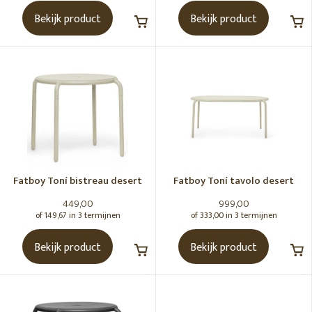
Parasols
Bekijk product
Bekijk product
Hotspot
SORTEREN OP
Meest bekeken
MERK
Fatboy Toní­ bistreau desert
Fatboy Toní­ tavolo desert
Alle merken
449,00
999,00
Fatboy
of 149,67 in 3 termijnen
of 333,00 in 3 termijnen
RUIMTE
Bekijk product
Bekijk product
KLEUR