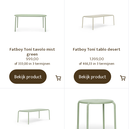
Fatboy
Zitzakken
Original zitzak
Outdoor Original zitzak
Buggle up zitzak
Fatboy Toní­ tavolo mist
Fatboy Toní­ tablo desert
Floatzak
green
999,00
1.399,00
Hangmatten
of 333,00 in 3 termijnen
of 466,33 in 3 termijnen
Headdemock
Bekijk product
Bekijk product
Headdemock superb
Headdemock superb incl. kussen
Headdemock Deluxe incl. kussen
Headdemock superb Deluxe incl. kussen
Headdemock kussen
Headdemock Superb kussen