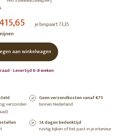
HATSSNNNN03NN[DRP]
s
shoppen
shoppen
shoppen
415,65
je bespaart 73,35
rmijnen
egen aan winkelwagen
raad - Levertijd 6-8 weken
steld
Geen verzendkosten vanaf €75
nog verzonden
binnen Nederland
aad)
estellen
14 dagen bedenktijd
t
rustig kijken of het past in je interieur