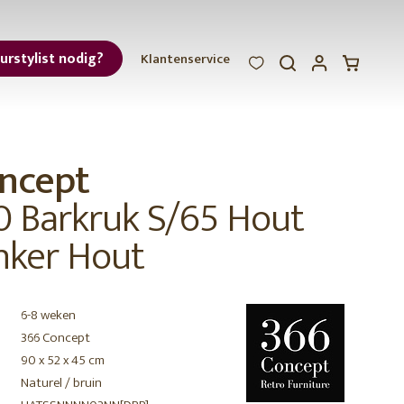
eurstylist nodig?
Klantenservice
WOOOD
WOOOD
WOOOD
ar
ncept
et
0 Barkruk S/65 Hout
ker Hout
6-8 weken
r
366 Concept
90 x 52 x 45 cm
Naturel / bruin