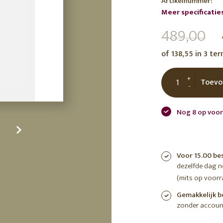
Artikelnummer:
tuin
ctor
Meer specificatie
489,00
 AT
of 138,55 in 3 te
+
Toevo
-
Nog 8 op voor
Voor 15.00 be
dezelfde dag 
(mits op voorr
Gemakkelijk b
zonder accoun