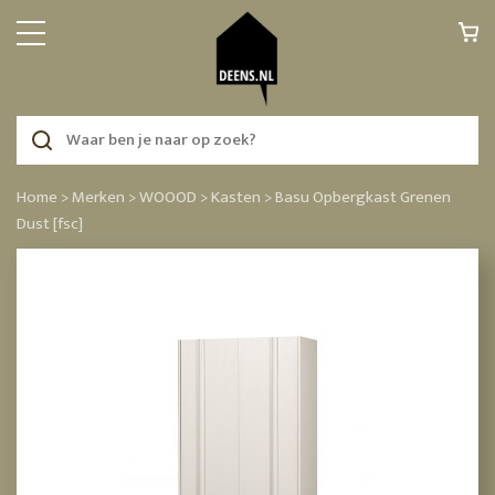
Home >
Merken >
WOOOD >
Kasten >
Basu Opbergkast Grenen
Dust [fsc]