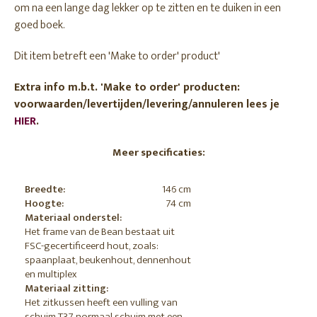
om na een lange dag lekker op te zitten en te duiken in een
goed boek.
Dit item betreft een 'Make to order' product'
Extra info m.b.t. 'Make to order' producten:
voorwaarden/levertijden/levering/annuleren lees je
HIER
.
Meer specificaties:
Breedte:
146 cm
Hoogte:
74 cm
Materiaal onderstel:
Het frame van de Bean bestaat uit
FSC-gecertificeerd hout, zoals:
spaanplaat, beukenhout, dennenhout
en multiplex
Materiaal zitting:
Het zitkussen heeft een vulling van
schuim T37, normaal schuim met een