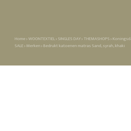
Home
WOONTEXTIEL
SINGLES DAY
THEMASHOPS
Koningsd
SALE
Merken
Bedrukt katoenen matras Sand, syrah, khaki
Bedrukt katoenen m
Dit bedrukte katoenen matras
zachte mix die perfect past i
eenvoud. De print is subtiel d