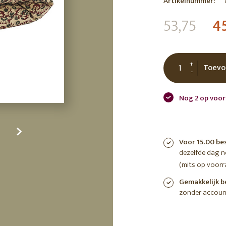
Artikelnummer:
tuin
ctor
53,75
4
 AT
+
Toevo
-
Nog 2 op voor
Voor 15.00 be
dezelfde dag 
(mits op voorr
Gemakkelijk b
zonder accoun