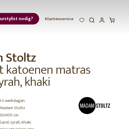
eurstylist nodig?
Klantenservice
WOOOD
WOOOD
WOOOD
ar
Stoltz
et
t katoenen matras
yrah, khaki
1-2 werkdagen
r
Madam Stoltz
60x100 cm
Sand, syrah, khaki