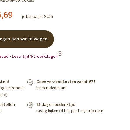
MSC-MP-60100-285
shoppen
shoppen
shoppen
5,69
je bespaart 8,06
egen aan winkelwagen
?
raad - Levertijd 1-2 werkdagen
steld
Geen verzendkosten vanaf €75
nog verzonden
binnen Nederland
aad)
estellen
14 dagen bedenktijd
t
rustig kijken of het past in je interieur