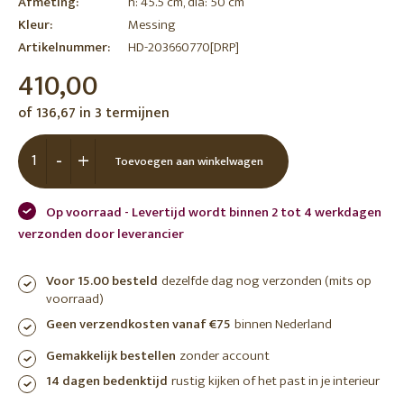
Afmeting:
h: 45.5 cm, dia: 50 cm
Kleur:
Messing
Artikelnummer:
HD-203660770[DRP]
410,00
of 136,67 in 3 termijnen
-
+
Toevoegen aan winkelwagen
Op voorraad - Levertijd wordt binnen 2 tot 4 werkdagen
verzonden door leverancier
Voor 15.00 besteld
dezelfde dag nog verzonden (mits op
voorraad)
Geen verzendkosten vanaf €75
binnen Nederland
Gemakkelijk bestellen
zonder account
14 dagen bedenktijd
rustig kijken of het past in je interieur