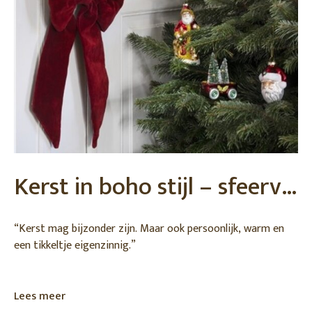
Kerst in boho stijl – sfeervol stylen met Madam Stoltz
“Kerst mag bijzonder zijn. Maar ook persoonlijk, warm en
een tikkeltje eigenzinnig.”
Bij DEENS.NL houden we van kerst met karakter. Geen
overdadige glitter, maar sfeer die je voelt zodra je
Lees meer