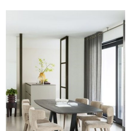
binnenstapt.
De kerstcollectie van Madam Stoltz is daar het perfecte
voorbeeld van: handgemaakte ornamenten, natuurlijke
materialen, rijke kleuren en verrassende details. Alles wat je
nodig hebt om jouw huis te veranderen in een sfeervolle,
boho kerstwereld.
Laat je inspireren door onze favorieten en ontdek hoe je
kerst inricht op jouw manier — warm, creatief en een
beetje anders dan anders.