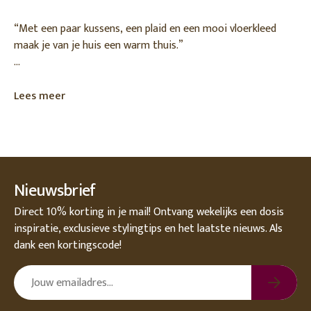
“Met een paar kussens, een plaid en een mooi vloerkleed
maak je van je huis een warm thuis.”
De dagen worden korter, de avonden knusser — hét
moment om je interieur klaar te maken voor het najaar. En
Lees meer
hoe doe je dat beter dan met woontextiel? Denk aan zachte
plaids, stijlvolle kussens en warme vloerkleden die niet alleen
comfort brengen, maar ook sfeer en persoonlijkheid.
Dit seizoen zetten we Madam Stoltz in de spotlight: het
Nieuwsbrief
merk dat bekendstaat om haar bohemian Scandinavische
stijl, natuurlijke materialen en unieke dessins. In deze blog
Direct 10% korting in je mail! Ontvang wekelijks een dosis
lees je hoe je met een paar slimme textielkeuzes je interieur
inspiratie, exclusieve stylingtips en het laatste nieuws. Als
helemaal herfstklaar maakt.
dank een kortingscode!