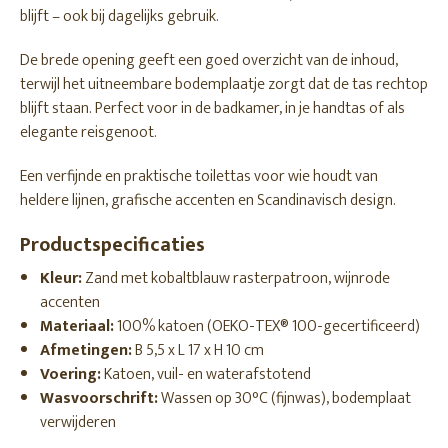
blijft – ook bij dagelijks gebruik.
De brede opening geeft een goed overzicht van de inhoud,
terwijl het uitneembare bodemplaatje zorgt dat de tas rechtop
blijft staan. Perfect voor in de badkamer, in je handtas of als
elegante reisgenoot.
Een verfijnde en praktische toilettas voor wie houdt van
heldere lijnen, grafische accenten en Scandinavisch design.
Productspecificaties
Kleur:
Zand met kobaltblauw rasterpatroon, wijnrode
accenten
Materiaal:
100% katoen (OEKO-TEX® 100-gecertificeerd)
Afmetingen:
B 5,5 x L 17 x H 10 cm
Voering:
Katoen, vuil- en waterafstotend
Wasvoorschrift:
Wassen op 30°C (fijnwas), bodemplaat
verwijderen