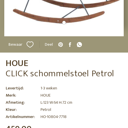
Bewaar
Deel
HOUE
CLICK schommelstoel Petrol
Levertijd:
1-3 weken
Merk:
HOUE
Afmeting:
L:123 W:64 H:72 cm
Kleur:
Petrol
Artikelnummer:
HO-10804-7718