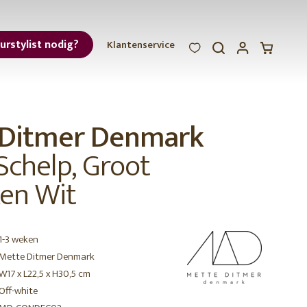
eurstylist nodig?
Klantenservice
WOOOD
WOOOD
WOOOD
ar
 Ditmer Denmark
et
Schelp, Groot
en Wit
1-3 weken
r
Mette Ditmer Denmark
W17 x L22,5 x H30,5 cm
Off-white