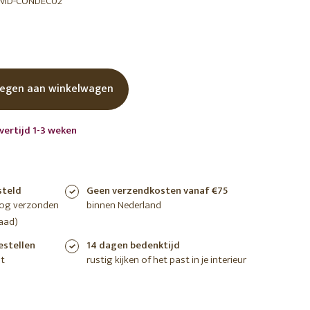
MD-CONDEC02
shoppen
shoppen
shoppen
egen aan winkelwagen
vertijd 1-3 weken
steld
Geen verzendkosten vanaf €75
nog verzonden
binnen Nederland
aad)
estellen
14 dagen bedenktijd
t
rustig kijken of het past in je interieur