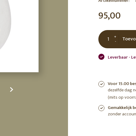
Artikelnummer:
tuin
ctor
95,00
 AT
+
Toevo
-
Leverbaar - Le
Voor 15.00 be
dezelfde dag 
(mits op voorr
Gemakkelijk b
zonder accoun