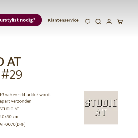
eurstylist nodig?
Klantenservice
WOOOD
WOOOD
WOOOD
ar
O AT
et
 #29
unique
pieces
1-3 weken - dit artikel wordt
apart verzonden
STUDIO AT
r
40x50 cm
AT-0070[DRP]