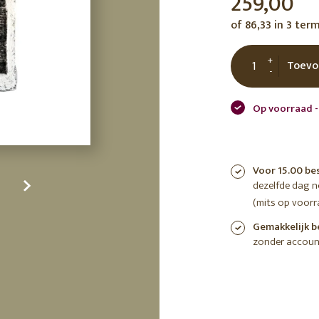
259,00
tuin
ctor
of 86,33 in 3 ter
 AT
+
Toevo
-
Op voorraad -
Voor 15.00 be
dezelfde dag 
(mits op voorr
Gemakkelijk b
zonder accoun