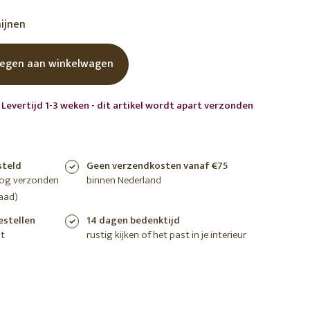
shoppen
shoppen
shoppen
mijnen
egen aan winkelwagen
 Levertijd 1-3 weken - dit artikel wordt apart verzonden
steld
Geen verzendkosten vanaf €75
nog verzonden
binnen Nederland
aad)
estellen
14 dagen bedenktijd
t
rustig kijken of het past in je interieur