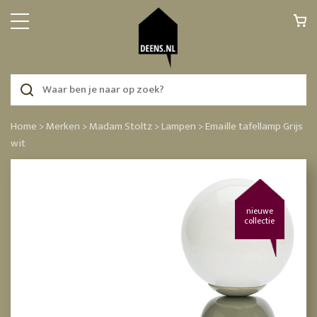
Home >
Merken >
Madam Stoltz >
Lampen >
Emaille tafellamp Grijs
wit
nieuwe
collectie