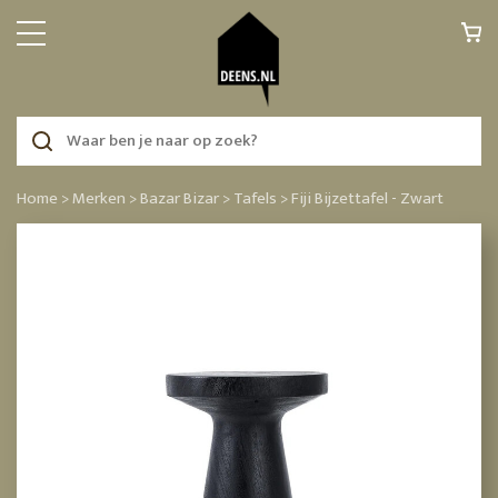
Home >
Merken >
Bazar Bizar >
Tafels >
Fiji Bijzettafel - Zwart