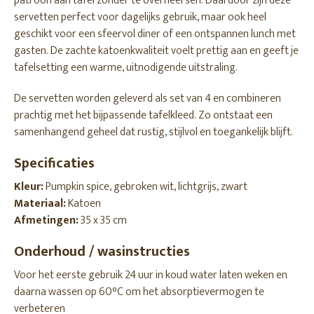
patroon aan tafel zonder te overheersen. Daardoor zijn deze
servetten perfect voor dagelijks gebruik, maar ook heel
geschikt voor een sfeervol diner of een ontspannen lunch met
gasten. De zachte katoenkwaliteit voelt prettig aan en geeft je
tafelsetting een warme, uitnodigende uitstraling.
De servetten worden geleverd als set van 4 en combineren
prachtig met het bijpassende tafelkleed. Zo ontstaat een
samenhangend geheel dat rustig, stijlvol en toegankelijk blijft.
Specificaties
Kleur:
Pumpkin spice, gebroken wit, lichtgrijs, zwart
Materiaal:
Katoen
Afmetingen:
35 x 35 cm
Onderhoud / wasinstructies
Voor het eerste gebruik 24 uur in koud water laten weken en
daarna wassen op 60°C om het absorptievermogen te
verbeteren